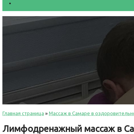
Главная страница
»
Массаж в Самаре в оздоровительн
Лимфодренажный массаж в С