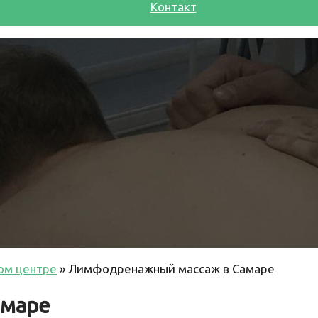
Контакт
ом центре
»
Лимфодренажный массаж в Самаре
амаре