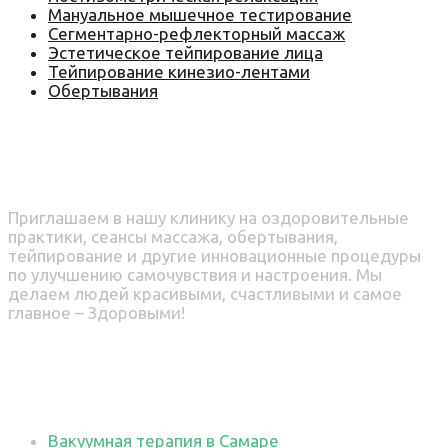
Мануальное мышечное тестирование
Сегментарно-рефлекторный массаж
Эстетическое тейпирование лица
Тейпирование кинезио-лентами
Обертывания
Приходите к нам!
Приглашаем в нашу клинику на оздоровительные
практики, сеансы массажа, обертывания,
тейпирование и другие инновационные процедуры
по улучшению самочувствия и настроения. Мы
делаем людей красивыми, счастливыми и самое
главное – Здоровыми!
Топ услуг
Вакуумная терапия в Самаре